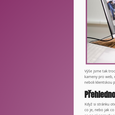
Výše jsme tak tro
kameny pro web, n
neboli klientskou 
Přehledno
Když si stránku ot
co je, nebo jak co 