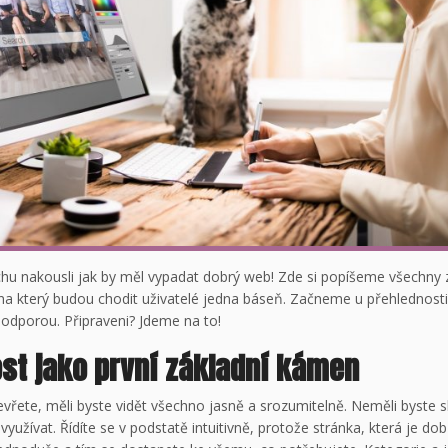
chu nakousli jak by měl vypadat dobrý web! Zde si popíšeme všechny 
a který budou chodit uživatelé jedna báseň. Začneme u přehlednosti,
podporou. Připraveni? Jdeme na to!
st jako první základní kámen
evřete, měli byste vidět všechno jasně a srozumitelně. Neměli byste sl
využívat. Řídíte se v podstatě intuitivně, protože stránka, která je dob