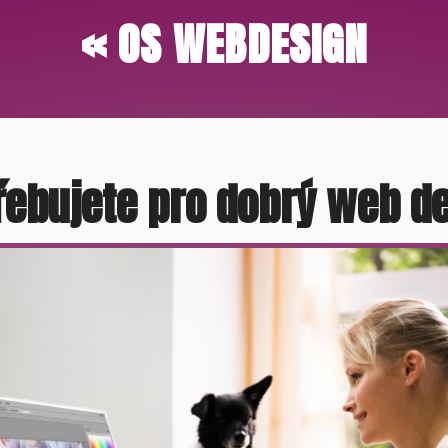
« OS WEBDESIGN
řebujete pro dobrý web d