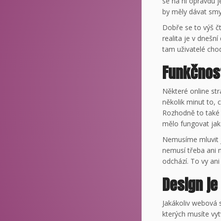
se na ní opravdu 
by měly dávat smysl
Dobře se to výš čte
realita je v dnešn
tam uživatelé chod
Funkčnost
Některé online st
několik minut to, 
Rozhodně to také 
mělo fungovat jak
Nemusíme mluvit j
nemusí třeba ani n
odchází. To vy an
Design je
Jakákoliv webová s
kterých musíte vyt