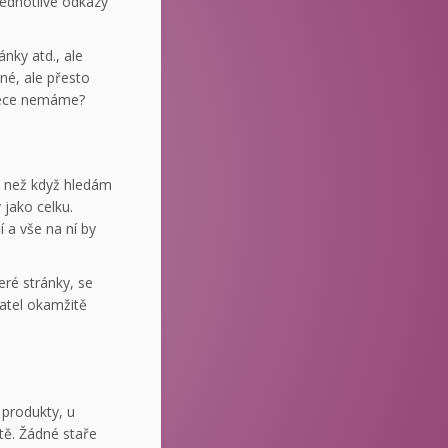
jednotlivé odkazy
ánky atd., ale
né, ale přesto
 přece nemáme?
, než když hledám
 jako celku.
 a vše na ní by
ré stránky, se
vatel okamžitě
 produkty, u
stě. Žádné staře