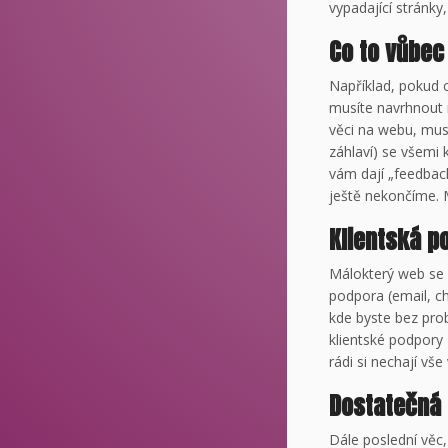
vypadající stránky,
Co to vůbe
Například, pokud c
musíte navrhnout 
věci na webu, musí
záhlaví) se všemi k
vám dají „feedback
ještě nekončíme. 
Klientská p
Málokterý web se 
podpora (email, ch
kde byste bez pro
klientské podpory 
rádi si nechají vš
Dostatečná
Dále poslední věc