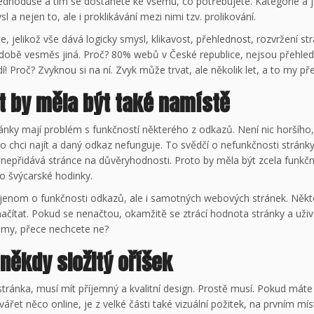
jednoduše a tím se dostanete ke všemu, co potřebujete. Kategorie a 
 a nejen to, ale i proklikávání mezi nimi tzv. prolikování.
, jelikož vše dává logicky smysl, klikavost, přehlednost, rozvržení str
í době vesměs jiná. Proč? 80% webů v České republice, nejsou přehled
í! Proč? Zvyknou si na ní. Zvyk může trvat, ale několik let, a to my
 by měla být také namístě
ránky mají problém s funkčností některého z odkazů. Není nic horšího
co chci najít a daný odkaz nefunguje. To svědčí o nefunkčnosti stránky
nepřidává stránce na důvěryhodnosti. Proto by měla být zcela funkční
o švýcarské hodinky.
enom o funkčnosti odkazů, ale i samotných webových stránek. Někte
ačítat. Pokud se nenačtou, okamžitě se ztrácí hodnota stránky a uži
i my, přece nechcete ne?
 někdy složitý oříšek
tránka, musí mít příjemný a kvalitní design. Prostě musí. Pokud máte
vářet něco online, je z velké části také vizuální požitek, na prvním mí