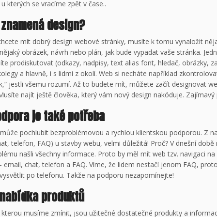
 u kterých se vracíme zpět v čase..
c znamená design?
hcete mít dobrý design webové stránky, musíte k tomu vynaložit něja
nějaký obrázek, návrh nebo plán, jak bude vypadat vaše stránka. Jedn
te prodiskutovat (odkazy, nadpisy, text alias font, hledač, obrázky, za
olegy a hlavně, i s lidmi z okolí. Web si necháte například zkontrolovat
,“ jestli všemu rozumí. Až to budete mít, můžete začít designovat we
Musíte najít ještě člověka, který vám nový design nakóduje. Zajímavý
odpora je také potřeba
může pochlubit bezproblémovou a rychlou klientskou podporou. Z na
at, telefon, FAQ) u stavby webu, velmi důležitá! Proč? V dnešní době
blému našli všechny informace. Proto by měl mít web tzv. navigaci n
- email, chat, telefon a FAQ. Víme, že lidem nestačí jenom FAQ, protože
e vysvětlit po telefonu. Takže na podporu nezapomínejte!
 nabídka produktů
, kterou musíme zmínit, jsou užitečné dostatečné produkty a informa