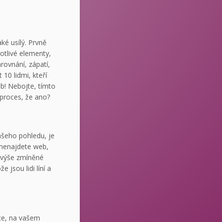
ké usílý. Prvně
otlivé elementy,
rovnání, zápatí,
 10 lidmi, kteří
b! Nebojte, tímto
 proces, že ano?
šeho pohledu, je
 nenajdete web,
a výše zmíněné
 jsou lidi líní a
ce, na vašem